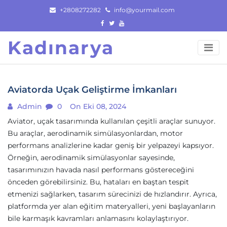
Skip
+2808272282
info@yourmail.com
to
content
Kadınarya
Aviatorda Uçak Geliştirme İmkanları
Admin
0
On Eki 08, 2024
Aviator, uçak tasarımında kullanılan çeşitli araçlar sunuyor.
Bu araçlar, aerodinamik simülasyonlardan, motor
performans analizlerine kadar geniş bir yelpazeyi kapsıyor.
Örneğin, aerodinamik simülasyonlar sayesinde,
tasarımınızın havada nasıl performans göstereceğini
önceden görebilirsiniz. Bu, hataları en baştan tespit
etmenizi sağlarken, tasarım sürecinizi de hızlandırır. Ayrıca,
platformda yer alan eğitim materyalleri, yeni başlayanların
bile karmaşık kavramları anlamasını kolaylaştırıyor.