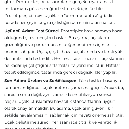
girer. Prototipler, bu tasarımların gerçek hayatta nasıl
performans göstereceğini test etmek için üretilir.
Prototipler, bir nevi uçakların “deneme tahtası” gibidir;
burada her şeyin doğru çalıştığından emin olunmalıdır.
Üçüncü Adım: Test Süreci
. Prototipler havalanmaya hazır
olduğunda, test uçuşları başlar. Bu aşama, uçakların
güvenliğini ve performansını değerlendirmek için kritik
öneme sahiptir. Uçak, çeşitli hava koşullarında ve farklı yük
durumlarında test edilir. Her test, tasarımcıların uçaklarının
ne kadar iyi çalıştığını anlamalarına yardımcı olur. Hatalar
tespit edildiğinde, tasarımda gerekli değişiklikler yapılır.
Son Adım: Üretim ve Sertifikasyon
. Tüm testler başarıyla
tamamlandığında, uçak üretim aşamasına geçer. Ancak bu,
sürecin sonu değil; aynı zamanda sertifikasyon süreci
başlar. Uçak, uluslararası havacılık standartlarına uygun
olarak onaylanmalıdır. Bu aşama, uçakların güvenli bir
şekilde havalanmasını sağlamak için hayati öneme sahiptir.
Uçak geliştirme süreci, her aşamada titizlik ve yaratıcılık