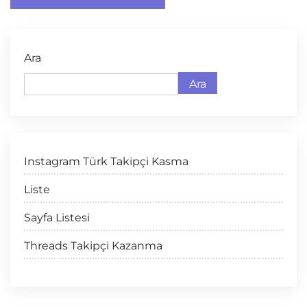
Ara
Ara
Instagram Türk Takipçi Kasma
Liste
Sayfa Listesi
Threads Takipçi Kazanma