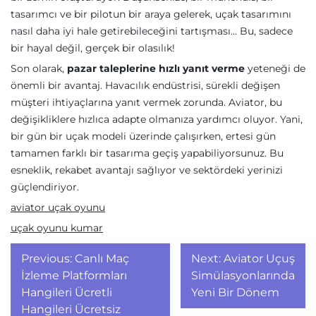
tasarımcı ve bir pilotun bir araya gelerek, uçak tasarımını
nasıl daha iyi hale getirebileceğini tartışması… Bu, sadece
bir hayal değil, gerçek bir olasılık!
Son olarak,
pazar taleplerine hızlı yanıt verme
yeteneği de
önemli bir avantaj. Havacılık endüstrisi, sürekli değişen
müşteri ihtiyaçlarına yanıt vermek zorunda. Aviator, bu
değişikliklere hızlıca adapte olmanıza yardımcı oluyor. Yani,
bir gün bir uçak modeli üzerinde çalışırken, ertesi gün
tamamen farklı bir tasarıma geçiş yapabiliyorsunuz. Bu
esneklik, rekabet avantajı sağlıyor ve sektördeki yerinizi
güçlendiriyor.
aviator uçak oyunu
uçak oyunu kumar
Yazı
Previous:
Canlı Maç
Next:
Aviator Uçuş
gezinmesi
İzleme Platformları
Simülasyonlarında
Hangileri Ücretli
Yeni Bir Dönem
Hangileri Ücretsiz