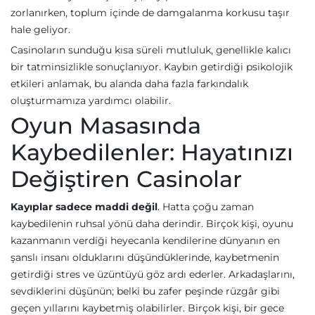
zorlanırken, toplum içinde de damgalanma korkusu taşır
hale geliyor.
Casinoların sunduğu kısa süreli mutluluk, genellikle kalıcı
bir tatminsizlikle sonuçlanıyor. Kaybın getirdiği psikolojik
etkileri anlamak, bu alanda daha fazla farkındalık
oluşturmamıza yardımcı olabilir.
Oyun Masasında
Kaybedilenler: Hayatınızı
Değiştiren Casinolar
Kayıplar sadece maddi değil
. Hatta çoğu zaman
kaybedilenin ruhsal yönü daha derindir. Birçok kişi, oyunu
kazanmanın verdiği heyecanla kendilerine dünyanın en
şanslı insanı olduklarını düşündüklerinde, kaybetmenin
getirdiği stres ve üzüntüyü göz ardı ederler. Arkadaşlarını,
sevdiklerini düşünün; belki bu zafer peşinde rüzgâr gibi
geçen yıllarını kaybetmiş olabilirler. Birçok kişi, bir gece