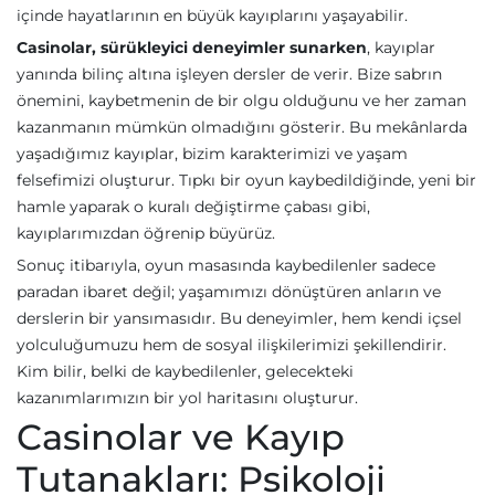
içinde hayatlarının en büyük kayıplarını yaşayabilir.
Casinolar, sürükleyici deneyimler sunarken
, kayıplar
yanında bilinç altına işleyen dersler de verir. Bize sabrın
önemini, kaybetmenin de bir olgu olduğunu ve her zaman
kazanmanın mümkün olmadığını gösterir. Bu mekânlarda
yaşadığımız kayıplar, bizim karakterimizi ve yaşam
felsefimizi oluşturur. Tıpkı bir oyun kaybedildiğinde, yeni bir
hamle yaparak o kuralı değiştirme çabası gibi,
kayıplarımızdan öğrenip büyürüz.
Sonuç itibarıyla, oyun masasında kaybedilenler sadece
paradan ibaret değil; yaşamımızı dönüştüren anların ve
derslerin bir yansımasıdır. Bu deneyimler, hem kendi içsel
yolculuğumuzu hem de sosyal ilişkilerimizi şekillendirir.
Kim bilir, belki de kaybedilenler, gelecekteki
kazanımlarımızın bir yol haritasını oluşturur.
Casinolar ve Kayıp
Tutanakları: Psikoloji