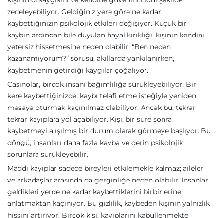
kişinin özsaygısını ve kendine güvenini ciddi şekilde
zedeleyebiliyor. Geldiğiniz yere göre ne kadar
kaybettiğinizin psikolojik etkileri değişiyor. Küçük bir
kaybın ardından bile duyulan hayal kırıklığı, kişinin kendini
yetersiz hissetmesine neden olabilir. “Ben neden
kazanamıyorum?” sorusu, akıllarda yankılanırken,
kaybetmenin getirdiği kaygılar çoğalıyor.
Casinolar, birçok insanı bağımlılığa sürükleyebiliyor. Bir
kere kaybettiğinizde, kaybı telafi etme isteğiyle yeniden
masaya oturmak kaçınılmaz olabiliyor. Ancak bu, tekrar
tekrar kayıplara yol açabiliyor. Kişi, bir süre sonra
kaybetmeyi alışılmış bir durum olarak görmeye başlıyor. Bu
döngü, insanları daha fazla kayba ve derin psikolojik
sorunlara sürükleyebilir.
Maddi kayıplar sadece bireyleri etkilemekle kalmaz; aileler
ve arkadaşlar arasında da gerginliğe neden olabilir. İnsanlar,
geldikleri yerde ne kadar kaybettiklerini birbirlerine
anlatmaktan kaçınıyor. Bu gizlilik, kaybeden kişinin yalnızlık
hissini artırıyor. Birçok kişi, kayıplarını kabullenmekte