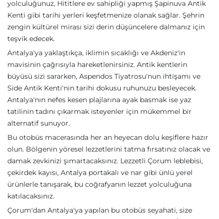
yolculuğunuz, Hititlere ev sahipliği yapmış Şapinuva Antik
Kenti gibi tarihi yerleri keşfetmenize olanak sağlar. Şehrin
zengin kültürel mirası sizi derin düşüncelere dalmanız için
teşvik edecek.
Antalya'ya yaklaştıkça, iklimin sıcaklığı ve Akdeniz'in
mavisinin çağrısıyla hareketlenirsiniz. Antik kentlerin
büyüsü sizi sararken, Aspendos Tiyatrosu'nun ihtişamı ve
Side Antik Kenti'nin tarihi dokusu ruhunuzu besleyecek.
Antalya'nın nefes kesen plajlarına ayak basmak ise yaz
tatilinin tadını çıkarmak isteyenler için mükemmel bir
alternatif sunuyor.
Bu otobüs macerasında her an heyecan dolu keşiflere hazır
olun. Bölgenin yöresel lezzetlerini tatma fırsatınız olacak ve
damak zevkinizi şımartacaksınız. Lezzetli Çorum leblebisi,
çekirdek kayısı, Antalya portakalı ve nar gibi ünlü yerel
ürünlerle tanışarak, bu coğrafyanın lezzet yolculuğuna
katılacaksınız.
Çorum'dan Antalya'ya yapılan bu otobüs seyahati, size