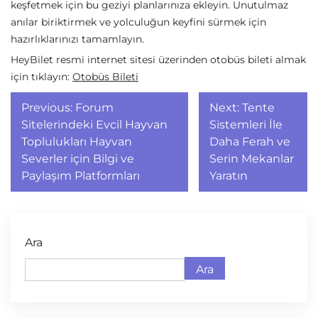
keşfetmek için bu geziyi planlarınıza ekleyin. Unutulmaz
anılar biriktirmek ve yolculuğun keyfini sürmek için
hazırlıklarınızı tamamlayın.
HeyBilet resmi internet sitesi üzerinden otobüs bileti almak
için tıklayın:
Otobüs Bileti
Yazı
Previous:
Forum
Next:
Tente
gezinmesi
Sitelerindeki Evcil Hayvan
Sistemleri İle
Toplulukları Hayvan
Daha Ferah ve
Severler için Bilgi ve
Serin Mekanlar
Paylaşım Platformları
Yaratın
Ara
Ara