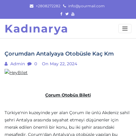
Skip
+2808272282
info@yourmail.com
to
content
Kadınarya
Çorumdan Antalyaya Otobüsle Kaç Km
Admin
0
On May 22, 2024
Çorum Otobüs Bileti
Türkiye'nin kuzeyinde yer alan Çorum ile ünlü Akdeniz sahil
şehri Antalya arasında seyahat etmeyi düşünenler için
merak edilen önemli bir konu, bu iki şehir arasındaki
mesafedir. Çorum'dan Antalya'ya otobüsle yapılan bu