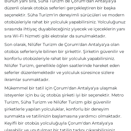
Bunun yanı sıra, Süha Turizm de Çorum'dan Antalya'ya
düzenli olarak otobüs seferleri gerçekleştiren bir başka
seçenektir. Süha Turizm'in deneyimli sürücüleri ve modern
otobüsleriyle rahat bir yolculuk yapabilirsiniz. Yolculuğunuz
sırasında ihtiyaç duyabileceğiniz yiyecek ve içeceklerin yanı
sıra Wi-Fi hizmeti gibi ekstralar da sunulmaktadır.
Son olarak, Nilüfer Turizm de Çorum'dan Antalya'ya olan
otobüs seferleriyle bilinen bir şirkettir. Şirketin güvenilir ve
konforlu otobüsleriyle rahat bir yolculuk yapabilirsiniz.
Nilüfer Turizm, genellikle öğlen saatlerinde hareket eden
seferler düzenlemektedir ve yolculuk süresince sizlere
ikramlar sunmaktadır.
Mükemmel bir tatil için Çorum'dan Antalya'ya ulaşmak
isteyenler için bu üç otobüs şirketi iyi bir seçenektir. Metro
Turizm, Süha Turizm ve Nilüfer Turizm gibi güvenilir
şirketlerle yapılan yolculuklar, konforlu bir deneyim
sunmakta ve tatilinizin başlamasına yardımcı olmaktadır.
Keyifli bir otobüs yolculuğuyla Çorum'dan Antalya'ya
ulaşabilir ve unutulmaz bir tatilin tadını çıkarabilirsiniz.