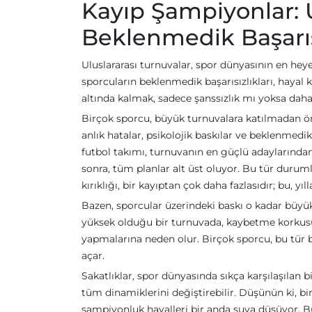
Kayıp Şampiyonlar: 
Beklenmedik Başarıs
Uluslararası turnuvalar, spor dünyasının en heye
sporcuların beklenmedik başarısızlıkları, hayal k
altında kalmak, sadece şanssızlık mı yoksa dah
Birçok sporcu, büyük turnuvalara katılmadan ön
anlık hatalar, psikolojik baskılar ve beklenmedik
futbol takımı, turnuvanın en güçlü adaylarından
sonra, tüm planlar alt üst oluyor. Bu tür durumla
kırıklığı, bir kayıptan çok daha fazlasıdır; bu, 
Bazen, sporcular üzerindeki baskı o kadar büyük
yüksek olduğu bir turnuvada, kaybetme korkusu,
yapmalarına neden olur. Birçok sporcu, bu tür 
açar.
Sakatlıklar, spor dünyasında sıkça karşılaşılan
tüm dinamiklerini değiştirebilir. Düşünün ki, b
şampiyonluk hayalleri bir anda suya düşüyor. Bu 