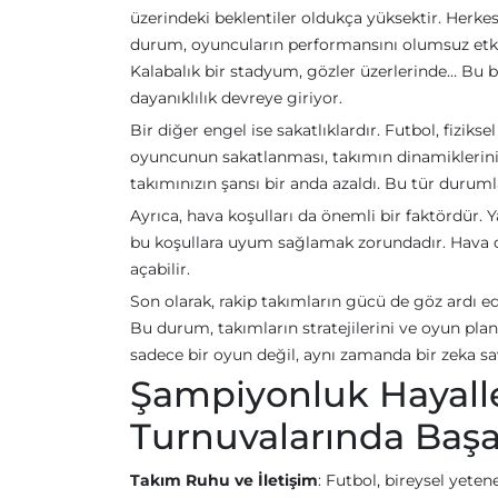
üzerindeki beklentiler oldukça yüksektir. Herk
durum, oyuncuların performansını olumsuz etkile
Kalabalık bir stadyum, gözler üzerlerinde… Bu b
dayanıklılık devreye giriyor.
Bir diğer engel ise sakatlıklardır. Futbol, fizik
oyuncunun sakatlanması, takımın dinamiklerini a
takımınızın şansı bir anda azaldı. Bu tür duruml
Ayrıca, hava koşulları da önemli bir faktördür. Ya
bu koşullara uyum sağlamak zorundadır. Hava du
açabilir.
Son olarak, rakip takımların gücü de göz ardı e
Bu durum, takımların stratejilerini ve oyun planl
sadece bir oyun değil, aynı zamanda bir zeka sav
Şampiyonluk Hayaller
Turnuvalarında Başar
Takım Ruhu ve İletişim
: Futbol, bireysel yete