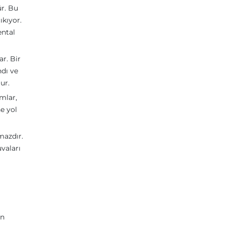
ür. Bu
ıkıyor.
ental
ar. Bir
ndı ve
ur.
ımlar,
e yol
mazdır.
uvaları
an