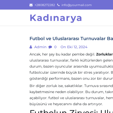
Skip
+2808272282
info@yourmail.com
to
Kadınarya
content
Futbol ve Uluslararası Turnuvalar Ba
Admin
0
On Eki 12, 2024
Ancak, her şey bu kadar pembe değil.
Zorluklar
uluslararası turnuvalar, farklı kültürlerden gel
durum, bazen oyuncular arasında uyumsuzluklara 
futbolcular üzerinde büyük bir stres yaratıyor. 
gösterdiği performans, bazen onu zor bir durum
Bir diğer zorluk ise, sakatlıklar. Turnuva sırası
kaybetmesine neden olabiliyor. Bu durum, takımı
açabiliyor. futbol ve uluslararası turnuvalar, he
büyüsünü ve heyecanını daha da artırıyor.
Futbolun Zirvesi: Ul