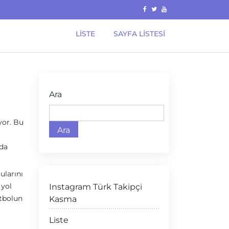
LISTE
SAYFA LISTESI
Ara
yor. Bu
Ara
ada
ularını
 yol
Instagram Türk Takipçi
utbolun
Kasma
Liste