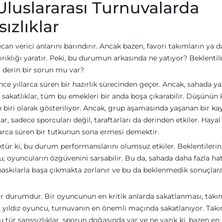
Uluslararası Turnuvalarda
ızlıklar
can verici anlarını barındırır. Ancak bazen, favori takımların ya d
ırıklığı yaratır. Peki, bu durumun arkasında ne yatıyor? Beklentil
a derin bir sorun mu var?
ce yıllarca süren bir hazırlık sürecinden geçer. Ancak, sahada y
 sakatlıklar, tüm bu emekleri bir anda boşa çıkarabilir. Düşünün k
 biri olarak gösteriliyor. Ancak, grup aşamasında yaşanan bir ka
r, sadece sporcuları değil, taraftarları da derinden etkiler. Hayal
yıllarca süren bir tutkunun sona ermesi demektir.
tür ki, bu durum performanslarını olumsuz etkiler. Beklentilerin
 oyuncuların özgüvenini sarsabilir. Bu da, sahada daha fazla ha
baskılarla başa çıkmakta zorlanır ve bu da beklenmedik sonuçlara
 bir durumdur. Bir oyuncunun en kritik anlarda sakatlanması, takı
ir yıldız oyuncu, turnuvanın en önemli maçında sakatlanıyor. Tak
tür şanssızlıklar, sporun doğasında var ve ne yazık ki, bazen en 