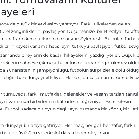
kayeleri
erde de büyük bir etkileşim yaratıyor. Farklı ülkelerden gelen
ürel zenginliklerini paylaşıyor. Düşünsenize, bir Brezilyalı taraft
n taraftarın kendi takımının marşını söylemesi… Bu anlar, futbol
klı bir hikayesi var ama hepsi aynı tutkuyu paylaşıyor: futbol sevgi
zamanda bireylerin de başarı hikayelerini yazdığı yerler. Düşük b
eteneklerin sahneye çıkması, futbolun ne kadar öngörülemez old
da Yunanistan’ın şampiyonluğu, futbolun sürprizlerle dolu oldu
ri değil, tüm dünyayı etkiliyor. Herkes, bu başarıların ardındaki a
Bir turnuvada, farklı mutfaklar, gelenekler ve yaşam tarzları tanıtıl
ynı zamanda birbirlerinin kültürlerini öğreniyor. Bu etkileşim,
r. Futbol, sadece bir oyun değil; aynı zamanda bir köprü, bir ilet
m dünyayı bir araya getiriyor. Her maç, her gol, her zafer, farklı
futbolun büyüsünü ve etkisini daha da derinleştiriyor.