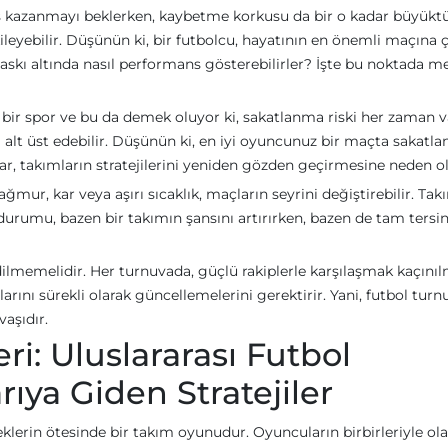
es kazanmayı beklerken, kaybetme korkusu da bir o kadar büyükt
yebilir. Düşünün ki, bir futbolcu, hayatının en önemli maçına ç
askı altında nasıl performans gösterebilirler? İşte bu noktada m
sel bir spor ve bu da demek oluyor ki, sakatlanma riski her zaman v
lt üst edebilir. Düşünün ki, en iyi oyuncunuz bir maçta sakatla
ar, takımların stratejilerini yeniden gözden geçirmesine neden ol
ğmur, kar veya aşırı sıcaklık, maçların seyrini değiştirebilir. Tak
rumu, bazen bir takımın şansını artırırken, bazen de tam tersin
dilmemelidir. Her turnuvada, güçlü rakiplerle karşılaşmak kaçınıl
arını sürekli olarak güncellemelerini gerektirir. Yani, futbol turn
aşıdır.
i: Uluslararası Futbol
ıya Giden Stratejiler
neklerin ötesinde bir takım oyunudur. Oyuncuların birbirleriyle ol