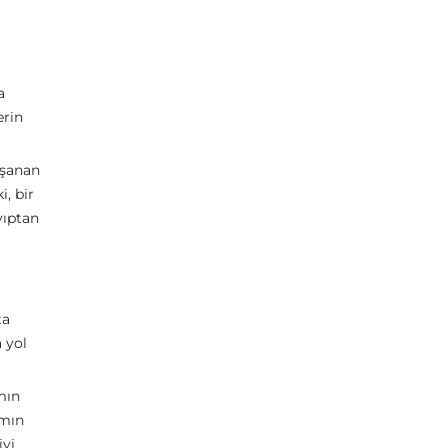
a
erin
aşanan
i, bir
yıptan
ta
 yol
mın
ımın
iyi