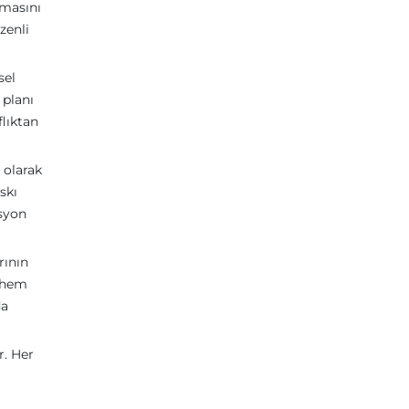
ymasını
zenli
sel
 planı
flıktan
 olarak
skı
asyon
rının
k hem
da
r. Her