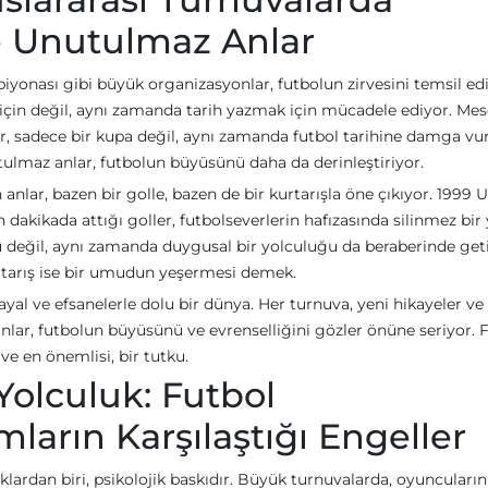
ve Unutulmaz Anlar
yonası gibi büyük organizasyonlar, futbolun zirvesini temsil edi
çin değil, aynı zamanda tarih yazmak için mücadele ediyor. Mes
r, sadece bir kupa değil, aynı zamanda futbol tarihine damga vur
utulmaz anlar, futbolun büyüsünü daha da derinleştiriyor.
anlar, bazen bir golle, bazen de bir kurtarışla öne çıkıyor. 1999
akikada attığı goller, futbolseverlerin hafızasında silinmez bir 
u değil, aynı zamanda duygusal bir yolculuğu da beraberinde geti
rtarış ise bir umudun yeşermesi demek.
ayal ve efsanelerle dolu bir dünya. Her turnuva, yeni hikayeler ve
ar, futbolun büyüsünü ve evrenselliğini gözler önüne seriyor. F
 ve en önemlisi, bir tutku.
 Yolculuk: Futbol
ların Karşılaştığı Engeller
uklardan biri, psikolojik baskıdır. Büyük turnuvalarda, oyuncuların