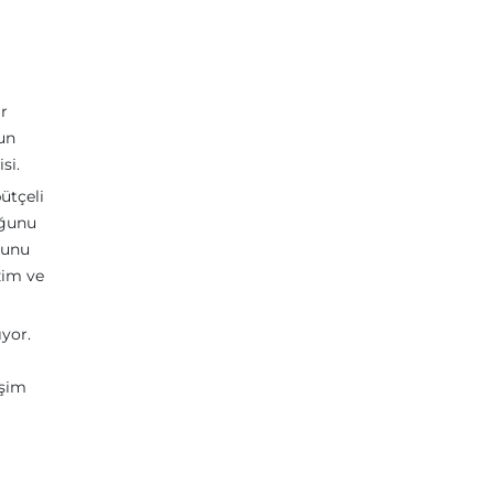
ar
un
si.
ütçeli
uğunu
ğunu
zim ve
ıyor.
işim