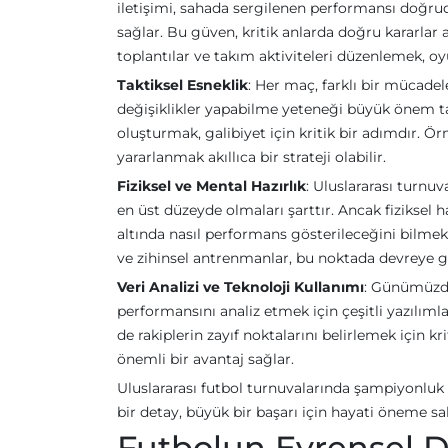
iletişimi, sahada sergilenen performansı doğrud
sağlar. Bu güven, kritik anlarda doğru kararlar 
toplantılar ve takım aktiviteleri düzenlemek, oy
Taktiksel Esneklik
: Her maç, farklı bir mücadel
değişiklikler yapabilme yeteneği büyük önem taş
oluşturmak, galibiyet için kritik bir adımdır. Ör
yararlanmak akıllıca bir strateji olabilir.
Fiziksel ve Mental Hazırlık
: Uluslararası turnu
en üst düzeyde olmaları şarttır. Ancak fiziksel h
altında nasıl performans gösterileceğini bilmek
ve zihinsel antrenmanlar, bu noktada devreye gir
Veri Analizi ve Teknoloji Kullanımı
: Günümüzde
performansını analiz etmek için çeşitli yazılım
de rakiplerin zayıf noktalarını belirlemek için kr
önemli bir avantaj sağlar.
Uluslararası futbol turnuvalarında şampiyonluk h
bir detay, büyük bir başarı için hayati öneme sa
Futbolun Evrensel Di