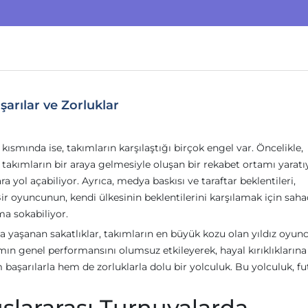
şarılar ve Zorluklar
kısmında ise, takımların karşılaştığı birçok engel var. Öncelikle,
en takımların bir araya gelmesiyle oluşan bir rekabet ortamı yaratı
yol açabiliyor. Ayrıca, medya baskısı ve taraftar beklentileri,
Bir oyuncunun, kendi ülkesinin beklentilerini karşılamak için sah
a sokabiliyor.
nda yaşanan sakatlıklar, takımların en büyük kozu olan yıldız oyunc
n genel performansını olumsuz etkileyerek, hayal kırıklıklarına
m başarılarla hem de zorluklarla dolu bir yolculuk. Bu yolculuk, f
uslararası Turnuvalarda