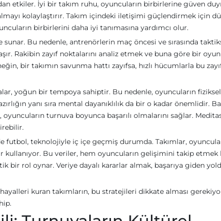
an etkiler. İyi bir takım ruhu, oyuncuların birbirlerine güven du
almayı kolaylaştırır. Takım içindeki iletişimi güçlendirmek için dü
uncuların birbirlerini daha iyi tanımasına yardımcı olur.
e sunar. Bu nedenle, antrenörlerin maç öncesi ve sırasında taktik
ır. Rakibin zayıf noktalarını analiz etmek ve buna göre bir oyun
neğin, bir takımın savunma hattı zayıfsa, hızlı hücumlarla bu zayı
valar, yoğun bir tempoya sahiptir. Bu nedenle, oyuncuların fiziksel
azırlığın yanı sıra mental dayanıklılık da bir o kadar önemlidir. Ba
, oyuncuların turnuva boyunca başarılı olmalarını sağlar. Medit
ebilir.
 futbol, teknolojiyle iç içe geçmiş durumda. Takımlar, oyuncula
lar kullanıyor. Bu veriler, hem oyuncuların gelişimini takip etme
itik bir rol oynar. Veriye dayalı kararlar almak, başarıya giden yol
ayalleri kuran takımların, bu stratejileri dikkate alması gerekiyo
hip.
li: Turnuvaların Kültürel