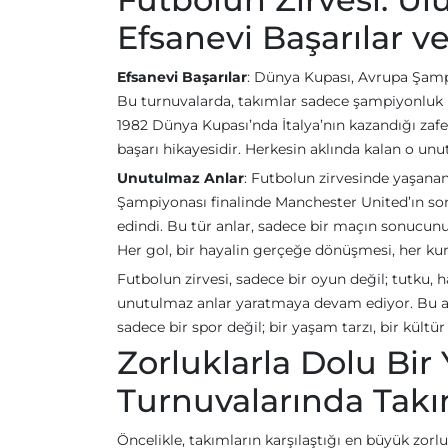
Efsanevi Başarılar 
Efsanevi Başarılar
: Dünya Kupası, Avrupa Şampi
Bu turnuvalarda, takımlar sadece şampiyonluk i
1982 Dünya Kupası’nda İtalya’nın kazandığı zafe
başarı hikayesidir. Herkesin aklında kalan o un
Unutulmaz Anlar
: Futbolun zirvesinde yaşanan 
Şampiyonası finalinde Manchester United’ın son d
edindi. Bu tür anlar, sadece bir maçın sonucun
Her gol, bir hayalin gerçeğe dönüşmesi, her ku
Futbolun zirvesi, sadece bir oyun değil; tutku, h
unutulmaz anlar yaratmaya devam ediyor. Bu anl
sadece bir spor değil; bir yaşam tarzı, bir kültür
Zorluklarla Dolu Bir
Turnuvalarında Takım
Öncelikle, takımların karşılaştığı en büyük zorl