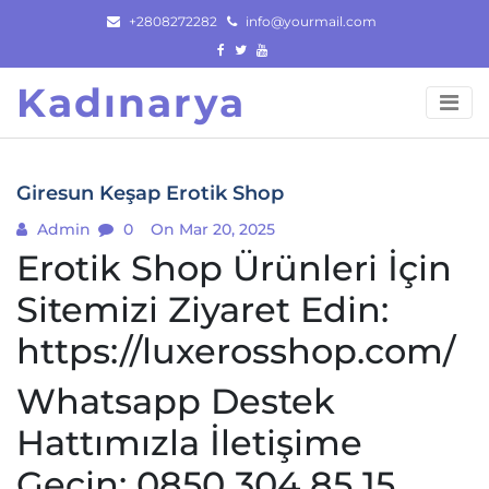
Skip
+2808272282
info@yourmail.com
to
content
Kadınarya
Giresun Keşap Erotik Shop
Admin
0
On Mar 20, 2025
Erotik Shop Ürünleri İçin
Sitemizi Ziyaret Edin:
https://luxerosshop.com/
Whatsapp Destek
Hattımızla İletişime
Geçin:
0850 304 85 15