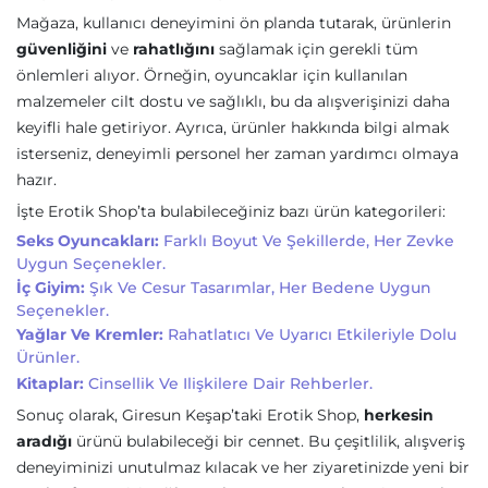
Mağaza, kullanıcı deneyimini ön planda tutarak, ürünlerin
güvenliğini
ve
rahatlığını
sağlamak için gerekli tüm
önlemleri alıyor. Örneğin, oyuncaklar için kullanılan
malzemeler cilt dostu ve sağlıklı, bu da alışverişinizi daha
keyifli hale getiriyor. Ayrıca, ürünler hakkında bilgi almak
isterseniz, deneyimli personel her zaman yardımcı olmaya
hazır.
İşte Erotik Shop’ta bulabileceğiniz bazı ürün kategorileri:
Seks Oyuncakları:
Farklı Boyut Ve Şekillerde, Her Zevke
Uygun Seçenekler.
İç Giyim:
Şık Ve Cesur Tasarımlar, Her Bedene Uygun
Seçenekler.
Yağlar Ve Kremler:
Rahatlatıcı Ve Uyarıcı Etkileriyle Dolu
Ürünler.
Kitaplar:
Cinsellik Ve Ilişkilere Dair Rehberler.
Sonuç olarak, Giresun Keşap’taki Erotik Shop,
herkesin
aradığı
ürünü bulabileceği bir cennet. Bu çeşitlilik, alışveriş
deneyiminizi unutulmaz kılacak ve her ziyaretinizde yeni bir