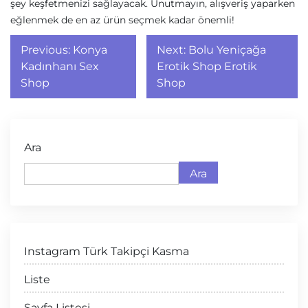
şey keşfetmenizi sağlayacak. Unutmayın, alışveriş yaparken
eğlenmek de en az ürün seçmek kadar önemli!
Yazı
Previous:
Konya
Next:
Bolu Yeniçağa
gezinmesi
Kadınhanı Sex
Erotik Shop Erotik
Shop
Shop
Ara
Ara
Instagram Türk Takipçi Kasma
Liste
Sayfa Listesi