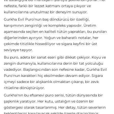
nefeste, farklı bir lezzet katmanı ortaya çıkıyor ve
kullanıcılarına unutulmaz bir deneyim sunuyor.
Gurkha Evil Puro'nun baş döndürücü bir özelliği,
karışımının zenginliği ve kompleks yapısıdır. Üretim
aşamasında seçilen en kaliteli tütün yaprakları, bu puroları
diğerlerinden ayırıyor. Yoğun ve baharatlı notalar, her
çekimde titizlikle hissediliyor ve sigara keyfini bir üst
seviyeye taşıyor.
Bu puro, adeta bir sanat eseri gibi dikkat çekiyor. Koyu ve
zengin dumanıyla, kullanıcılarına derin bir tat yolculuğu
vadediyor. Başlangıcından son nefesine kadar, Gurkha Evil
Puro'nun karakteri hiç eksilmeden devam ediyor. Sigara
içmeyi sadece bir alışkanlık olmaktan çıkarıp, bir zevk
ritüeline dönüştürüyor.
Gurkha'nın bu efsanevi puro serisi, tütün dünyasında bir
şaşkınlık yaratıyor. Her kutu, ustalığın ve özenin bir
göstergesi olarak tasarlanmış. Her detay, tütün severlerin
beklentilerini karşılayacak şekilde özenle düşünülmüş.