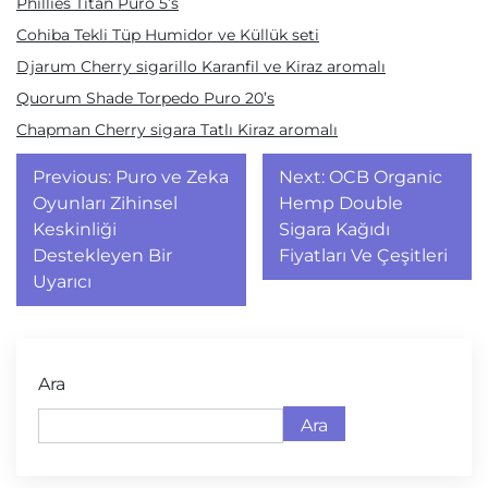
Phillies Titan Puro 5’s
Cohiba Tekli Tüp Humidor ve Küllük seti
Djarum Cherry sigarillo Karanfil ve Kiraz aromalı
Quorum Shade Torpedo Puro 20’s
Chapman Cherry sigara Tatlı Kiraz aromalı
Yazı
Previous:
Puro ve Zeka
Next:
OCB Organic
gezinmesi
Oyunları Zihinsel
Hemp Double
Keskinliği
Sigara Kağıdı
Destekleyen Bir
Fiyatları Ve Çeşitleri
Uyarıcı
Ara
Ara