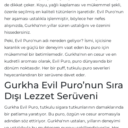
de dikkat çeker. Koyu, yağlı kaplaması ve mükemmel şekli,
özenle seçilmiş en kaliteli tütünlerin işaretidir. Evil Puro'nun
her aşaması ustalıkla işlenmiştir, böylece her nefes
alışınızda, Gurkha'nın yıllar süren ustalığını ve özenini
hissedersiniz.
Peki, Evil Puro'nun adı nereden geliyor? İsmi, içicisine
karanlık ve güçlü bir deneyim vaat eden bu puro için
mükemmel bir betimlemedir. Gurkha'nın en cesur ve en
kudretli aroması olarak, Evil Puro, puro dünyasında bir
dönüm noktasıdır. Her bir puff, tutkulu puro severleri
heyecanlandıran bir serüvene davet eder.
Gurkha Evil Puro’nun Sıra
Dışı Lezzet Serüveni
Gurkha Evil Puro, tutkulu sigara tutkunlarının damaklarında
bir patlama yaratıyor. Bu puro, özgün ve cesur aromasıyla
adından söz ettiriyor. Gurkha'nın ustaları, yılların deneyimi
ve ustalığıyla bu muhteşem puroyu şekillendiriyorlar. Her