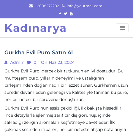
Skip
+2808272282
info@yourmail.com
to
content
Kadınarya
Gurkha Evil Puro Satın Al
Admin
0
On Haz 23, 2024
Gurkha Evil Puro, gerçek bir tutkunun en iyi dostudur. Bu
muhteşem puro, yılların deneyimi ve ustalığının
birleşiminden doğan nadir bir lezzet sunar. Gurkha'nın uzun
süredir devam eden geleneği ve kalitesiyle tanınan bu puro,
her bir nefesi bir serüvene dönüştürür.
Gurkha Evil Puro'nun eşsiz çekiciliği, ilk bakışta hissedilir.
İnce detaylarla işlenmiş zarif bir dış görünüş, içinde
sakladığı zengin aromaları keşfetmeye davet eder. İlk
çakmak sesinden itibaren, her bir nefeste ahşap notalarıyla