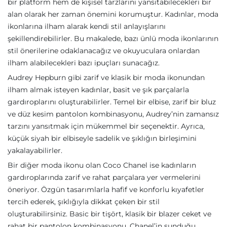
bir platform hem de kişisel tarzlarını yansıtabilecekleri bir
alan olarak her zaman önemini korumuştur. Kadınlar, moda
ikonlarına ilham alarak kendi stil anlayışlarını
şekillendirebilirler. Bu makalede, bazı ünlü moda ikonlarının
stil önerilerine odaklanacağız ve okuyuculara onlardan
ilham alabilecekleri bazı ipuçları sunacağız.
Audrey Hepburn gibi zarif ve klasik bir moda ikonundan
ilham almak isteyen kadınlar, basit ve şık parçalarla
gardıroplarını oluşturabilirler. Temel bir elbise, zarif bir bluz
ve düz kesim pantolon kombinasyonu, Audrey’nin zamansız
tarzını yansıtmak için mükemmel bir seçenektir. Ayrıca,
küçük siyah bir elbiseyle sadelik ve şıklığın birleşimini
yakalayabilirler.
Bir diğer moda ikonu olan Coco Chanel ise kadınların
gardıroplarında zarif ve rahat parçalara yer vermelerini
öneriyor. Özgün tasarımlarla hafif ve konforlu kıyafetler
tercih ederek, şıklığıyla dikkat çeken bir stil
oluşturabilirsiniz. Basic bir tişört, klasik bir blazer ceket ve
rahat bir pantolon kombinasyonu, Chanel’in sunduğu