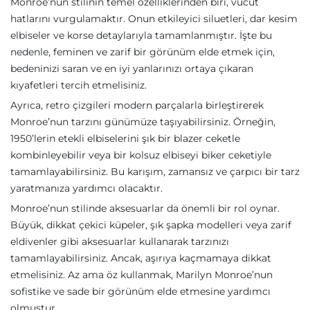
Monroe’nun stilinin temel özelliklerinden biri, vücut
hatlarını vurgulamaktır. Onun etkileyici siluetleri, dar kesim
elbiseler ve korse detaylarıyla tamamlanmıştır. İşte bu
nedenle, feminen ve zarif bir görünüm elde etmek için,
bedeninizi saran ve en iyi yanlarınızı ortaya çıkaran
kıyafetleri tercih etmelisiniz.
Ayrıca, retro çizgileri modern parçalarla birleştirerek
Monroe’nun tarzını günümüze taşıyabilirsiniz. Örneğin,
1950’lerin etekli elbiselerini şık bir blazer ceketle
kombinleyebilir veya bir kolsuz elbiseyi biker ceketiyle
tamamlayabilirsiniz. Bu karışım, zamansız ve çarpıcı bir tarz
yaratmanıza yardımcı olacaktır.
Monroe’nun stilinde aksesuarlar da önemli bir rol oynar.
Büyük, dikkat çekici küpeler, şık şapka modelleri veya zarif
eldivenler gibi aksesuarlar kullanarak tarzınızı
tamamlayabilirsiniz. Ancak, aşırıya kaçmamaya dikkat
etmelisiniz. Az ama öz kullanmak, Marilyn Monroe’nun
sofistike ve sade bir görünüm elde etmesine yardımcı
olmuştur.