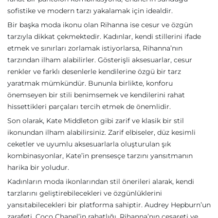
sofistike ve modern tarzı yakalamak için idealdir.
Bir başka moda ikonu olan Rihanna ise cesur ve özgün
tarzıyla dikkat çekmektedir. Kadınlar, kendi stillerini ifade
etmek ve sınırları zorlamak istiyorlarsa, Rihanna’nın
tarzından ilham alabilirler. Gösterişli aksesuarlar, cesur
renkler ve farklı desenlerle kendilerine özgü bir tarz
yaratmak mümkündür. Bununla birlikte, konforu
önemseyen bir stili benimsemek ve kendilerini rahat
hissettikleri parçaları tercih etmek de önemlidir.
Son olarak, Kate Middleton gibi zarif ve klasik bir stil
ikonundan ilham alabilirsiniz. Zarif elbiseler, düz kesimli
ceketler ve uyumlu aksesuarlarla oluşturulan şık
kombinasyonlar, Kate’in prensesçe tarzını yansıtmanın
harika bir yoludur.
Kadınların moda ikonlarından stil önerileri alarak, kendi
tarzlarını geliştirebilecekleri ve özgünlüklerini
yansıtabilecekleri bir platforma sahiptir. Audrey Hepburn’un
zarafeti, Coco Chanel’in rahatlığı, Rihanna’nın cesareti ve