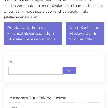
sınırları zorlamak için onun tüyolarından ilham alabilirsiniz.
Unutmayın, moda size ait ve kendi yaratıcılığınızla
şekillenecek bir alan!
Yazı
Previous:
Kadınların
Next:
Kadınların
gezinmesi
Finansal Bağımsızlık İçin
Modaya Dair En
Atmaları Gereken Adımlar
Son Trendleri
Ara
Ara
Instagram Türk Takipçi Kasma
Liste