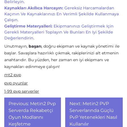
Belirleyin.
Kaynakları Akıllıca Harcayın:
Gereksiz Harcamalardan
Kaçının Ve Kaynaklarınızı En Verimli Şekilde Kullanmaya
Çalışın.
Geliştirme Materyalleri:
Ekipmanınızı Geliştirmek Için
Gerekli Materyalleri Toplayın Ve Bunları En Iyi Şekilde
Değerlendirin.
Unutmayın,
başarı
, doğru ekipman ve kaynak yönetimi ile
başlar. Savaşlara hazırlıklı çıkmak, rakiplerinizi alt etmenin
anahtarıdır. Bu yüzden, her zaman en iyi ekipmanı ve
kaynakları edinmeye çalışın!
mt2 pvp
pvp oyunlar
1-99 pvp serverler
Yazı
Previous:
Metin2 Pvp
Next:
Metin2 PVP
gezinmesi
Serverda Rekabetçi
Serverlarında Güçlü
Oyun Modlarını
PvP Yetenekleri Nasıl
Keşfetme
Kullanılır