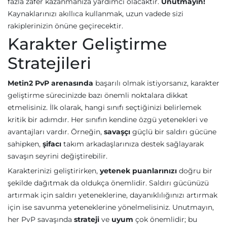
fazla zafer kazanmanıza yardımcı olacaktır.
Unutmayın!
Kaynaklarınızı akıllıca kullanmak, uzun vadede sizi
rakiplerinizin önüne geçirecektir.
Karakter Geliştirme
Stratejileri
Metin2 PvP arenasında
başarılı olmak istiyorsanız, karakter
geliştirme sürecinizde bazı önemli noktalara dikkat
etmelisiniz. İlk olarak, hangi sınıfı seçtiğinizi belirlemek
kritik bir adımdır. Her sınıfın kendine özgü yetenekleri ve
avantajları vardır. Örneğin,
savaşçı
güçlü bir saldırı gücüne
sahipken,
şifacı
takım arkadaşlarınıza destek sağlayarak
savaşın seyrini değiştirebilir.
Karakterinizi geliştirirken,
yetenek puanlarınızı
doğru bir
şekilde dağıtmak da oldukça önemlidir. Saldırı gücünüzü
artırmak için saldırı yeteneklerine, dayanıklılığınızı artırmak
için ise savunma yeteneklerine yönelmelisiniz. Unutmayın,
her PvP savaşında
strateji
ve
uyum
çok önemlidir; bu