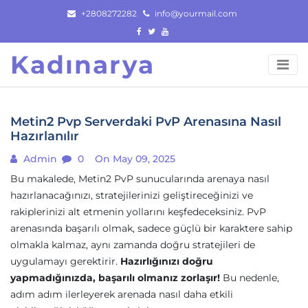
Skip
+2808272282
info@yourmail.com
to
content
Kadınarya
Metin2 Pvp Serverdaki PvP Arenasına Nasıl
Hazırlanılır
Admin
0
On May 09, 2025
Bu makalede, Metin2 PvP sunucularında arenaya nasıl
hazırlanacağınızı, stratejilerinizi geliştireceğinizi ve
rakiplerinizi alt etmenin yollarını keşfedeceksiniz. PvP
arenasında başarılı olmak, sadece güçlü bir karaktere sahip
olmakla kalmaz, aynı zamanda doğru stratejileri de
uygulamayı gerektirir.
Hazırlığınızı doğru
yapmadığınızda, başarılı olmanız zorlaşır!
Bu nedenle,
adım adım ilerleyerek arenada nasıl daha etkili