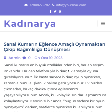
Skip
+2808272282
info@yourmail.com
to
content
Kadınarya
Sanal Kumarın Eğlence Amaçlı Oynamaktan
Çıkıp Bağımlılığa Dönüşmesi
Admin
0
On Oca 10, 2025
Sanal kumarın en büyük özelliklerinden biri, her an erişim
imkanıdır. Bir cep telefonuyla birkaç tıklamayla oyuna
girebiliyorsunuz. İlk başta sadece birkaç oyun oynarken,
zamanla bunu alışkanlık haline getiriyorsunuz. Evinizden
çıkmadan, birkaç dakika içinde eğlencenizi
yaşayabiliyorsunuz. Ancak, bu kolaylık, sınırları aşmanızı da
kolaylaştırıyor. Kendinizi bir anda, “bugün sadece bir oyun
oynayayım” derken, saatlerce oynarken bulabiliyorsunuz.