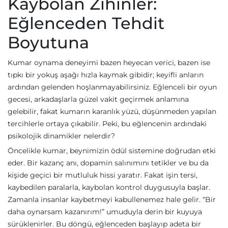
Kaybolan Zihinler:
Eğlenceden Tehdit
Boyutuna
Kumar oynama deneyimi bazen heyecan verici, bazen ise
tıpkı bir yokuş aşağı hızla kaymak gibidir; keyifli anların
ardından gelenden hoşlanmayabilirsiniz. Eğlenceli bir oyun
gecesi, arkadaşlarla güzel vakit geçirmek anlamına
gelebilir, fakat kumarın karanlık yüzü, düşünmeden yapılan
tercihlerle ortaya çıkabilir. Peki, bu eğlencenin ardındaki
psikolojik dinamikler nelerdir?
Öncelikle kumar, beynimizin ödül sistemine doğrudan etki
eder. Bir kazanç anı, dopamin salınımını tetikler ve bu da
kişide geçici bir mutluluk hissi yaratır. Fakat işin tersi,
kaybedilen paralarla, kaybolan kontrol duygusuyla başlar.
Zamanla insanlar kaybetmeyi kabullenemez hale gelir. “Bir
daha oynarsam kazanırım!” umuduyla derin bir kuyuya
sürüklenirler. Bu döngü, eğlenceden başlayıp adeta bir