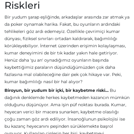
Riskleri
Bir yudum şarap eşliğinde, arkadaşlar arasında zar atmak ya
da poker oynamak harika. Fakat, bu oyunların ardındaki
tehlikeleri göz ardı edemeyiz. Özellikle çevrimiçi kumar
dünyası, fiziksel sınırları ortadan kaldırarak, bağımlılığı
körükleyebiliyor. İnternet üzerinden erişimin kolaylaşması,
kumar deneyimini de bir tık kadar yakın hale getiriyor.
Henüz daha 'şu an' oynadığımız oyunların başında
kaybettiğimiz paraların düşündüğümüzden çok daha
fazlasına mal olabileceğine dair pek çok hikaye var. Peki,
kumar bağımlılığı nasıl bir hal alıyor?
Biroyun, bir yudum bir içki, bir kaybetme riski…
Bu
dağınık denklemde herkes kaybetmeden kazancın mümkün
olduğunu düşünüyor. Ama işin püf noktası burada. Kumar,
heyecan verici bir macera sunarken, kaybetme olasılığı
çoğu zaman göz ardı ediliyor. İnsanoğlunun psikolojisi ise
bu kazanç heyecanını peşinden sürüklemekte başrol
oynuyor. Kullanılan çiplerin her biri, kaybetmeyi