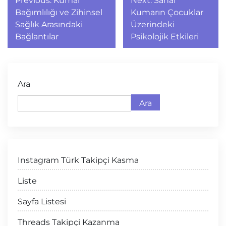
Previous:
Kumar
Next:
Sanal
gezinmesi
Bağımlılığı ve Zihinsel
Kumarın Çocuklar
Sağlık Arasındaki
Üzerindeki
Bağlantılar
Psikolojik Etkileri
Ara
Ara
Instagram Türk Takipçi Kasma
Liste
Sayfa Listesi
Threads Takipçi Kazanma