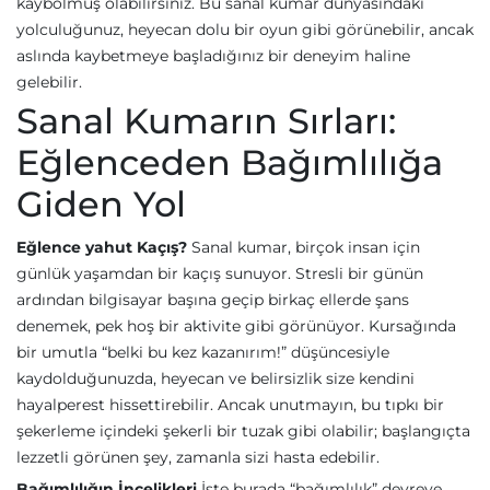
kaybolmuş olabilirsiniz. Bu sanal kumar dünyasındaki
yolculuğunuz, heyecan dolu bir oyun gibi görünebilir, ancak
aslında kaybetmeye başladığınız bir deneyim haline
gelebilir.
Sanal Kumarın Sırları:
Eğlenceden Bağımlılığa
Giden Yol
Eğlence yahut Kaçış?
Sanal kumar, birçok insan için
günlük yaşamdan bir kaçış sunuyor. Stresli bir günün
ardından bilgisayar başına geçip birkaç ellerde şans
denemek, pek hoş bir aktivite gibi görünüyor. Kursağında
bir umutla “belki bu kez kazanırım!” düşüncesiyle
kaydolduğunuzda, heyecan ve belirsizlik size kendini
hayalperest hissettirebilir. Ancak unutmayın, bu tıpkı bir
şekerleme içindeki şekerli bir tuzak gibi olabilir; başlangıçta
lezzetli görünen şey, zamanla sizi hasta edebilir.
Bağımlılığın İncelikleri
İşte burada “bağımlılık” devreye