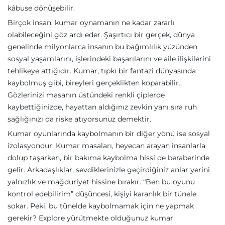
kâbuse dönüşebilir.
Birçok insan, kumar oynamanın ne kadar zararlı
olabileceğini göz ardı eder. Şaşırtıcı bir gerçek, dünya
genelinde milyonlarca insanın bu bağımlılık yüzünden
sosyal yaşamlarını, işlerindeki başarılarını ve aile ilişkilerini
tehlikeye attığıdır. Kumar, tıpkı bir fantazi dünyasında
kaybolmuş gibi, bireyleri gerçeklikten koparabilir.
Gözlerinizi masanın üstündeki renkli çiplerde
kaybettiğinizde, hayattan aldığınız zevkin yanı sıra ruh
sağlığınızı da riske atıyorsunuz demektir.
Kumar oyunlarında kaybolmanın bir diğer yönü ise sosyal
izolasyondur. Kumar masaları, heyecan arayan insanlarla
dolup taşarken, bir bakıma kaybolma hissi de beraberinde
gelir. Arkadaşlıklar, sevdiklerinizle geçirdiğiniz anlar yerini
yalnızlık ve mağduriyet hissine bırakır. “Ben bu oyunu
kontrol edebilirim” düşüncesi, kişiyi karanlık bir tünele
sokar. Peki, bu tünelde kaybolmamak için ne yapmak
gerekir? Explore yürütmekte olduğunuz kumar