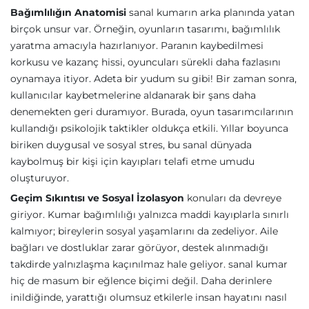
Bağımlılığın Anatomisi
sanal kumarın arka planında yatan
birçok unsur var. Örneğin, oyunların tasarımı, bağımlılık
yaratma amacıyla hazırlanıyor. Paranın kaybedilmesi
korkusu ve kazanç hissi, oyuncuları sürekli daha fazlasını
oynamaya itiyor. Adeta bir yudum su gibi! Bir zaman sonra,
kullanıcılar kaybetmelerine aldanarak bir şans daha
denemekten geri duramıyor. Burada, oyun tasarımcılarının
kullandığı psikolojik taktikler oldukça etkili. Yıllar boyunca
biriken duygusal ve sosyal stres, bu sanal dünyada
kaybolmuş bir kişi için kayıpları telafi etme umudu
oluşturuyor.
Geçim Sıkıntısı ve Sosyal İzolasyon
konuları da devreye
giriyor. Kumar bağımlılığı yalnızca maddi kayıplarla sınırlı
kalmıyor; bireylerin sosyal yaşamlarını da zedeliyor. Aile
bağları ve dostluklar zarar görüyor, destek alınmadığı
takdirde yalnızlaşma kaçınılmaz hale geliyor. sanal kumar
hiç de masum bir eğlence biçimi değil. Daha derinlere
inildiğinde, yarattığı olumsuz etkilerle insan hayatını nasıl