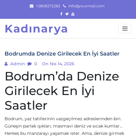
Skip
+2808272282
info@yourmail.com
to
content
Kadınarya
Bodrumda Denize Girilecek En İyi Saatler
Admin
0
On Nis 14, 2026
Bodrum’da Denize
Girilecek En İyi
Saatler
Bodrum, yaz tatillerinin vazgeçilmez adreslerinden biri.
Güneşin parlak ışıkları, masmavi deniz ve sıcak kumlar…
Herkes bu manzarayı yaşamak ister. Ama, denize girmek