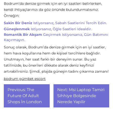
Bodrum’da denize girmek için en iyi saatleri belirlerken,
kendi ihtiyaçlarınızı da göz önünde bulundurmalısınız.
Örneğin:
Sakin Bir Deniz
Istiyorsanız, Sabah Saatlerini Tercih Edin.
Güneşlenmek
Istiyorsanız, Öğle Saatleri Idealdir.
Romantik Bir Akşam
Geçirmek Istiyorsanız, Gün Batımını
Kaçırmayın.
Sonuç olarak, Bodrum’da denize girmek için en iyi saatler,
hem hava koşullarına hem de kişisel tercihlere bağlıdır.
Unutmayın, her saat farklı bir deneyim sunar. Bu yaz
tatilinizde, bu önerileri dikkate alarak deniz keyfinizi
artırabilirsiniz. Şimdi, plajda güneşin tadını çıkarma zamanı!
bodrum gümbet escort
Yazı
Previous:
The
Next:
Msi Laptop Tamiri
gezinmesi
Future Of Adult
Sihhiye Bolgesinde
Shops İn London
Nerede Yapilir