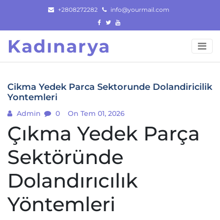
Skip
+2808272282
info@yourmail.com
to
content
Kadınarya
Cikma Yedek Parca Sektorunde Dolandiricilik
Yontemleri
Admin
0
On Tem 01, 2026
Çıkma Yedek Parça
Sektöründe
Dolandırıcılık
Yöntemleri