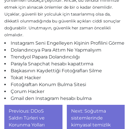
yöntemleri oldukça çeşitlidir. Ancak, bu tehdidi minimize
etmek için alınacak önlemler de bir o kadar önemlidir.
Uçaklar, güvenli bir yolculuk için tasarlanmış olsa da,
dikkatli olunmadığında bu güvenlik açıkları ciddi sonuçlar
doğurabilir. Unutmayın, güvenlik her zaman öncelikli
olmalıdır.
Instagram Seni Engelleyen Kişinin Profilini Görme
Dolandırıcıya Para Attım Ne Yapmalıyım
Trendyol Papara Dolandırıcılığı
Parayla Snapchat hesabı kapattırma
Başkasının Kaydettiği Fotoğrafları Silme
Tokat Hacker
Fotoğraftan Konum Bulma Sitesi
Çorum Hacker
Gmail den Instagram hesabı bulma
Yazı
Previous:
DDoS
Next:
Soğutma
gezinmesi
Saldırı Türleri ve
sistemlerinde
Korunma Yolları
kimyasal temizlik