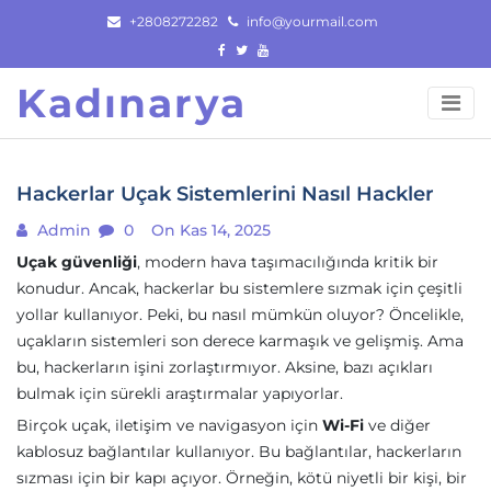
Skip
+2808272282
info@yourmail.com
to
content
Kadınarya
Hackerlar Uçak Sistemlerini Nasıl Hackler
Admin
0
On Kas 14, 2025
Uçak güvenliği
, modern hava taşımacılığında kritik bir
konudur. Ancak, hackerlar bu sistemlere sızmak için çeşitli
yollar kullanıyor. Peki, bu nasıl mümkün oluyor? Öncelikle,
uçakların sistemleri son derece karmaşık ve gelişmiş. Ama
bu, hackerların işini zorlaştırmıyor. Aksine, bazı açıkları
bulmak için sürekli araştırmalar yapıyorlar.
Birçok uçak, iletişim ve navigasyon için
Wi-Fi
ve diğer
kablosuz bağlantılar kullanıyor. Bu bağlantılar, hackerların
sızması için bir kapı açıyor. Örneğin, kötü niyetli bir kişi, bir