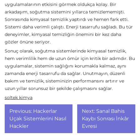
uygulamalarının etkisini görmek oldukça kolay. Bir
arkadaşım, soğutma sistemini yıllarca temizlememişti.
Sonrasında kimyasal temizlik yaptırdı ve hemen fark etti.
Sistemi daha verimli çalıştı. Enerji tasarrufu sağladı. Bu tür
deneyimler, kimyasal temizliğin önemini bir kez daha
gözler önüne seriyor.
Sonuç olarak, soğutma sistemlerinde kimyasal temizlik,
hem verimlilik hem de uzun ömür için kritik bir adımdır. Bu
uygulamalar, sistemin sağlığını korumakla kalmaz, aynı
zamanda enerji tasarrufu da sağlar. Unutmayın, düzenli
bakım ve temizlik, sisteminizin performansını artırır ve
uzun yıllar sorunsuz bir şekilde çalışmasını sağlar.
soltek kimya
Yazı
Previous:
Hackerlar
Next:
Sanal Bahis
gezinmesi
Uçak Sistemlerini Nasıl
Kaybı Sonrası İnkâr
Hackler
Evresi