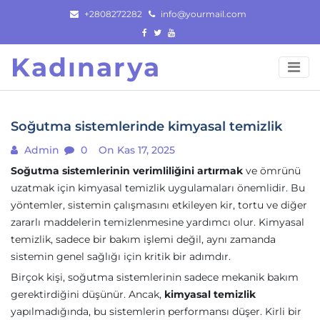
Skip
+2808272282
info@yourmail.com
to
content
Kadınarya
Soğutma sistemlerinde kimyasal temizlik
Admin
0
On Kas 17, 2025
Soğutma sistemlerinin verimliliğini artırmak
ve ömrünü
uzatmak için kimyasal temizlik uygulamaları önemlidir. Bu
yöntemler, sistemin çalışmasını etkileyen kir, tortu ve diğer
zararlı maddelerin temizlenmesine yardımcı olur. Kimyasal
temizlik, sadece bir bakım işlemi değil, aynı zamanda
sistemin genel sağlığı için kritik bir adımdır.
Birçok kişi, soğutma sistemlerinin sadece mekanik bakım
gerektirdiğini düşünür. Ancak,
kimyasal temizlik
yapılmadığında, bu sistemlerin performansı düşer. Kirli bir