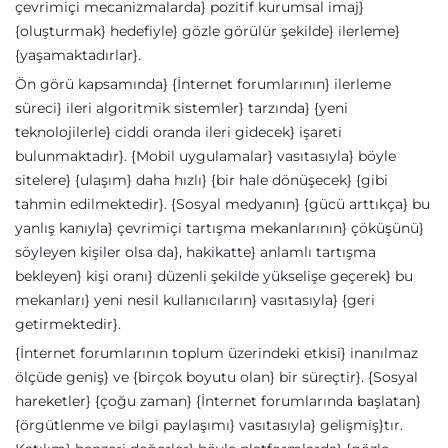
çevrimiçi mecanizmalarda} pozitif kurumsal imaj}
{oluşturmak} hedefiyle} gözle görülür şekilde} ilerleme}
{yaşamaktadırlar}.
Ön görü kapsamında} {İnternet forumlarının} ilerleme
süreci} ileri algoritmik sistemler} tarzında} {yeni
teknolojilerle} ciddi oranda ileri gidecek} işareti
bulunmaktadır}. {Mobil uygulamalar} vasıtasıyla} böyle
sitelere} {ulaşım} daha hızlı} {bir hale dönüşecek} {gibi
tahmin edilmektedir}. {Sosyal medyanın} {gücü arttıkça} bu
yanlış kanıyla} çevrimiçi tartışma mekanlarının} çöküşünü}
söyleyen kişiler olsa da}, hakikatte} anlamlı tartışma
bekleyen} kişi oranı} düzenli şekilde yükselişe geçerek} bu
mekanları} yeni nesil kullanıcıların} vasıtasıyla} {geri
getirmektedir}.
{İnternet forumlarının toplum üzerindeki etkisi} inanılmaz
ölçüde geniş} ve {birçok boyutu olan} bir süreçtir}. {Sosyal
hareketler} {çoğu zaman} {İnternet forumlarında başlatan}
{örgütlenme ve bilgi paylaşımı} vasıtasıyla} gelişmiş}tır.