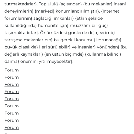
tutmaktadırlar}. Topluluk} {açısından} {bu mekanlar} insani
deneyimlerin} {merkezi} konumlandırılmıştır}. {İnternet
forumlarının} sağladığı imkanlar} {etkin şekilde
kullanıldığında} hümanite için} muazzam bir güç}
taşımaktadırlar}. Önümüzdeki günlerde de} çevrimiçi
tartışma mekanlarının} bu gerekli konumu} korunacağı}
büyük olasılıkla} ileri sürülebilir} ve insanlar} yönünden} {bu
değerli kaynakları} {en üstün biçimde} {kullanma bilinci}
daima} önemini yitirmeyecektir}.
Forum
Forum
Forum
Forum
Forum
Forum
Forum
Forum
Forum