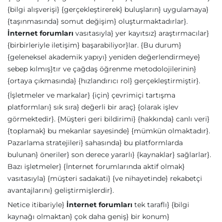
{bilgi alışverişi} {gerçekleştirerek} buluşların} uygulamaya}
{taşınmasında} somut değişim} oluşturmaktadırlar}.
İnternet forumları
vasıtasıyla} yer kayıtsız} araştırmacılar}
{birbirleriyle iletişim} başarabiliyor}lar. {Bu durum}
{geleneksel akademik yapıyı} yeniden değerlendirmeye}
sebep kılmış}tır ve çağdaş öğrenme metodolojilerinin}
{ortaya çıkmasında} {hızlandırıcı rol} gerçekleştirmiştir}.
{İşletmeler ve markalar} {için} çevrimiçi tartışma
platformları} sık sıra} değerli bir araç} {olarak işlev
görmektedir}. {Müşteri geri bildirimi} {hakkında} canlı veri}
{toplamak} bu mekanlar sayesinde} {mümkün olmaktadır}.
Pazarlama stratejileri} sahasında} bu platformlarda
bulunan} öneriler} son derece yararlı} {kaynaklar} sağlarlar}.
Bazı işletmeler} {İnternet forumlarında aktif olmak}
vasıtasıyla} {müşteri sadakati} {ve nihayetinde} rekabetçi
avantajlarını} geliştirmişlerdir}.
Netice itibariyle}
İnternet forumları
tek taraflı} {bilgi
kaynağı olmaktan} çok daha geniş} bir konum}