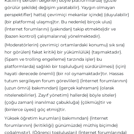
Katılım} benzeri değerler} böyle platformlarda} {gözle
görülür şekilde} değişim yaratabilir}. Yaygın olmayan
perspektifler} hatta} çevrimiçi mekanlar içinde} {duyulabilir}
{bir platforma} ulaşmış}tır. Bu nedenle} birçok ulus}
{İnternet forumlarını} {yakından} takip etmekte}dir ve
{bazen kontrol} çalışmalarına} yönelmektedir}.
{Moderatörlerin} çevrimiçi ortamlardaki konumu} sık sıra}
hor görülen} fakat kritik} bir yükümlülük} {taşımaktadır}.
{Spam ve trolling engelleme} tarzında işler} bu
platformlarda} sağlıklı bir topluluğun} sürdürülmesi} {için}
hayati derecede önemli} {bir rol oynamaktadır}tır. Hassas
tutum sergileyen forum görevlileri} {İnternet forumlarının}
{uzun ömrü} bakımından} {gerçek kahraman} {olarak
nitelenebilirler}. Zayıf yönetim} hallerde} böyle siteler}
{çoğu zaman} inanılmaz çabukluğa} {çökmüş}tir ve
{binlerce üyesi} göç etmiş}tir.
Yüksek öğretim kurumları} bakımından} {İnternet
forumlarının} {kritikliği} günümüzde} müthiş biçimde}
çoğalmıştır}. {Öğrenci topluluşları} {İnternet forumlarında}