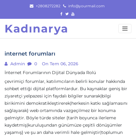
Skip
+2808272282
info@yourmail.com
to
content
Kadınarya
internet forumları
Admin
0
On Tem 06, 2026
İnternet Forumlarının Dijital Dünyada Rolü
çevrimiçi forumlar, katılımcıların belirli konular hakkında
sohbet ettiği dijital platformlardur. Bu kaynaklar geniş bir
ziyaretçi yelpazesi için faydalı bilgiler sunarak|bilgi
birikimini demokratikleştirerek|herkesin katkı sağlamasını
sağlayarak} web ortamında vazgeçilmez bir konuma
gelmiştir. Böyle türde siteler {tarih boyunca ilerleme
kaydetmiş|kuruluşundan günümüze çeşitli dönüşümler
yaşamış} ve şu an daha verimli hale gelmiştir|toplumun