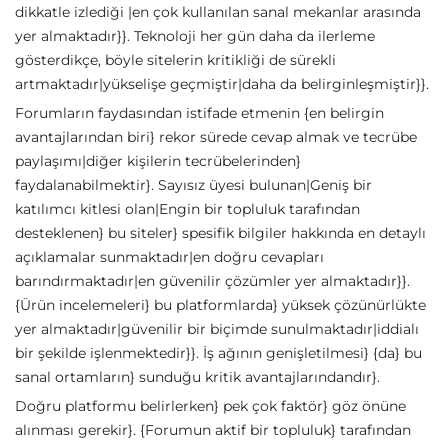
dikkatle izlediği |en çok kullanılan sanal mekanlar arasında
yer almaktadır}}. Teknoloji her gün daha da ilerleme
gösterdikçe, böyle sitelerin kritikliği de sürekli
artmaktadır|yükselişe geçmiştir|daha da belirginleşmiştir}}.
Forumların faydasından istifade etmenin {en belirgin
avantajlarından biri} rekor sürede cevap almak ve tecrübe
paylaşımı|diğer kişilerin tecrübelerinden}
faydalanabilmektir}. Sayısız üyesi bulunan|Geniş bir
katılımcı kitlesi olan|Engin bir topluluk tarafından
desteklenen} bu siteler} spesifik bilgiler hakkında en detaylı
açıklamalar sunmaktadır|en doğru cevapları
barındırmaktadır|en güvenilir çözümler yer almaktadır}}.
{Ürün incelemeleri} bu platformlarda} yüksek çözünürlükte
yer almaktadır|güvenilir bir biçimde sunulmaktadır|iddialı
bir şekilde işlenmektedir}}. İş ağının genişletilmesi} {da} bu
sanal ortamların} sunduğu kritik avantajlarındandır}.
Doğru platformu belirlerken} pek çok faktör} göz önüne
alınması gerekir}. {Forumun aktif bir topluluk} tarafından