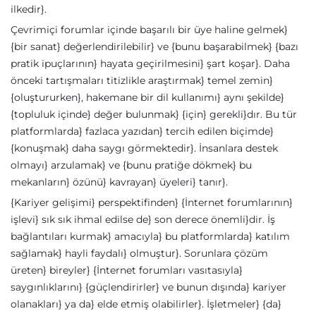
ilkedir}.
Çevrimiçi forumlar içinde başarılı bir üye haline gelmek}
{bir sanat} değerlendirilebilir} ve {bunu başarabilmek} {bazı
pratik ipuçlarının} hayata geçirilmesini} şart koşar}. Daha
önceki tartışmaları titizlikle araştırmak} temel zemin}
{oluştururken}, hakemane bir dil kullanımı} aynı şekilde}
{topluluk içinde} değer bulunmak} {için} gerekli}dır. Bu tür
platformlarda} fazlaca yazıdan} tercih edilen biçimde}
{konuşmak} daha saygı görmektedir}. İnsanlara destek
olmayı} arzulamak} ve {bunu pratiğe dökmek} bu
mekanların} özünü} kavrayan} üyeleri} tanır}.
{Kariyer gelişimi} perspektifinden} {İnternet forumlarının}
işlevi} sık sık ihmal edilse de} son derece önemli}dir. İş
bağlantıları kurmak} amacıyla} bu platformlarda} katılım
sağlamak} hayli faydalı} olmuştur}. Sorunlara çözüm
üreten} bireyler} {İnternet forumları vasıtasıyla}
saygınlıklarını} {güçlendirirler} ve bunun dışında} kariyer
olanakları} ya da} elde etmiş olabilirler}. İşletmeler} {da}