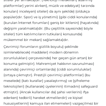
siteler yer almakta}dır. {Teknoloji meraklıları} adanmış
platformlar} yerini alırken}, müzik ve edebiyat} tarzında
konuları} inceleyen} siteler} da aynı şekilde} {oldukça
popüler}dır. Spor} ve iş yönetimi} {gibi ciddi konularında}
{kurulan İnternet forumları} geniş bir kitlenin} {hayatında}
değişim yaratmakta}dir. {Bu çeşitlilik sayesinde} böyle
siteler} tüm katılımcıların tutkuları} konusunda}
mükemmel bir mekan} sağlamakta}dır.
Çevrimiçi forumların gizlilik boyutu} şeklinde
isimlenebilecek} maddeler} modern dönemin
zorunlulukları} çerçevesinde} her geçen gün artan} bir
konuma gelmiştir}. Mahremiyet hakkının savunulması}
alanında} çevrimiçi ortamlarda} {ciddi sorumluluklar}
{ortaya çıkmıştır}. Prestijli çevrimiçi platformlar} {bu
meselede} {katı kurallar} yasalaştırmış} ve {şifreleme
teknolojileri} {kullanarak} üyelerinin} itimadını} safeguard
etmiştir}. {Ancak kullanıcılar da} şahsi verilerini} ifşa
ederken} tedbirli} hareket etmelilerdir} ve kişisel
hususiyetlerini} kamuya ilan etmemeleri} vazgeçilmez bir