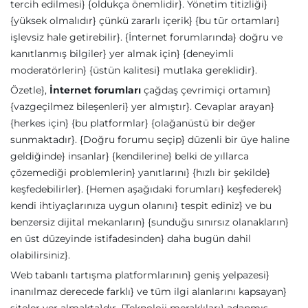
tercih edilmesi} {oldukça önemlidir}. Yönetim titizliği}
{yüksek olmalıdır} çünkü zararlı içerik} {bu tür ortamları}
işlevsiz hale getirebilir}. {İnternet forumlarında} doğru ve
kanıtlanmış bilgiler} yer almak için} {deneyimli
moderatörlerin} {üstün kalitesi} mutlaka gereklidir}.
Özetle},
İnternet forumları
çağdaş çevrimiçi ortamın}
{vazgeçilmez bileşenleri} yer almıştır}. Cevaplar arayan}
{herkes için} {bu platformlar} {olağanüstü bir değer
sunmaktadır}. {Doğru forumu seçip} düzenli bir üye haline
geldiğinde} insanlar} {kendilerine} belki de yıllarca
çözemediği problemlerin} yanıtlarını} {hızlı bir şekilde}
keşfedebilirler}. {Hemen aşağıdaki forumları} keşfederek}
kendi ihtiyaçlarınıza uygun olanını} tespit ediniz} ve bu
benzersiz dijital mekanların} {sunduğu sınırsız olanakların}
en üst düzeyinde istifadesinden} daha bugün dahil
olabilirsiniz}.
Web tabanlı tartışma platformlarının} geniş yelpazesi}
inanılmaz derecede farklı} ve tüm ilgi alanlarını kapsayan}