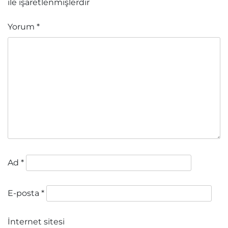
ile işaretlenmişlerdir
Yorum
*
Ad
*
E-posta
*
İnternet sitesi