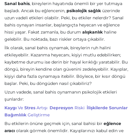
Sanal bahis
, bireylerin hayatında önemli bir yer tutmaya
başladı. Ancak bu eğlencenin,
psikolojik sağlık
üzerinde
uzun vadeli etkileri olabilir. Peki, bu etkiler nelerdir? Sanal
bahis oynayan insanlar, başlangıçta heyecan ve eğlence
hissi yaşar. Fakat zamanla, bu durum
alışkanlık
haline
gelebilir. Bu noktada, bazı riskler ortaya çıkabilir.
İlk olarak, sanal bahis oynamak, bireylerin ruh halini
etkileyebilir. Kazanma heyecanı, kişiyi mutlu edebilirken;
kaybetme durumu ise derin bir hayal kırıklığı yaratabilir. Bu
döngü, bireyin kendine olan güvenini zedeleyebilir. Kayıplar,
kişiyi daha fazla oynamaya itebilir. Böylece, bir kısır döngü
başlar. Peki, bu döngüden nasıl çıkabiliriz?
Uzun vadede, sanal bahis oynamanın psikolojik etkileri
şunlardır:
Kaygı
Ve
Stres
Artışı
Depresyon
Riski
İlişkilerde Sorunlar
Bağımlılık
Geliştirme
Bu etkilerin önüne geçmek için, sanal bahisi bir
eğlence
aracı
olarak görmek önemlidir. Kayıplarınızı kabul edin ve